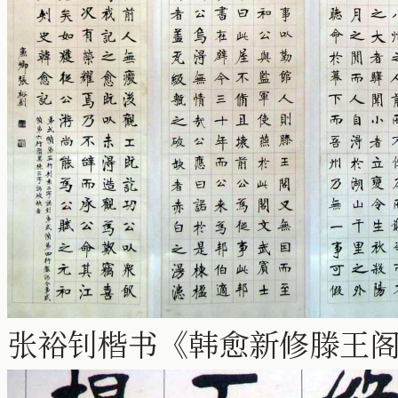
张裕钊楷书《韩愈新修滕王