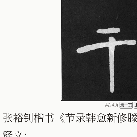
共24页
张裕钊楷书《节录韩愈新修
释文：