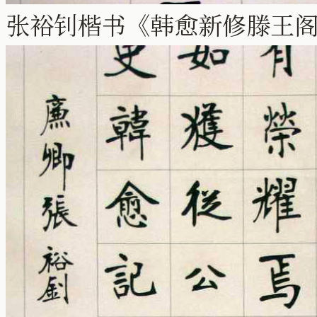
张裕钊楷书《韩愈新修滕王