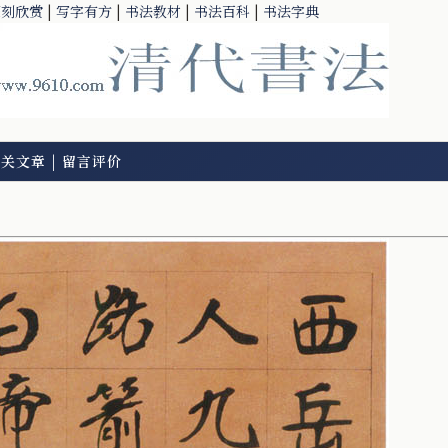
篆刻欣赏
|
写字有方
|
书法教材
|
书法百科
|
书法字典
相关文章
|
留言评价