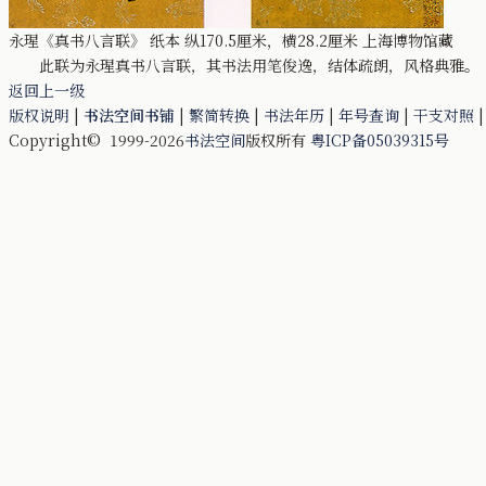
永瑆《真书八言联》 纸本 纵170.5厘米，横28.2厘米 上海博物馆藏
此联为永瑆真书八言联，其书法用笔俊逸，结体疏朗，风格典雅。 
返回上一级
版权说明
|
书法空间书铺
|
繁简转换
|
书法年历
|
年号查询
|
干支对照
Copyright© 1999-2026
书法空间
版权所有
粤ICP备05039315号