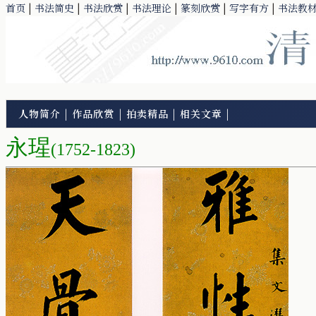
首页
|
书法简史
|
书法欣赏
|
书法理论
|
篆刻欣赏
|
写字有方
|
书法教
人物简介
|
作品欣赏
|
拍卖精品
|
相关文章
|
永瑆
(1752-1823)