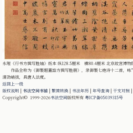
永瑆《行书方舆写胜轴》纸本 纵128.5厘米 横80.4厘米 北京故宫博物
作品全称为《御製题董誥方舆写胜册》，录御製七绝诗十二首，咏"泰岱祥
清劲峭拔，具唐人法度。
返回上一级
版权说明
|
书法空间书铺
|
繁简转换
|
书法年历
|
年号查询
|
干支对照
Copyright© 1999-2026
书法空间
版权所有
粤ICP备05039315号