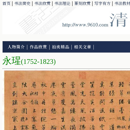
首页
|
书法简史
|
书法欣赏
|
书法理论
|
篆刻欣赏
|
写字有方
|
书法教
人物简介
|
作品欣赏
|
拍卖精品
|
相关文章
|
永瑆
(1752-1823)