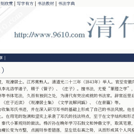
篆刻欣赏
|
写字有方
|
书法教材
|
书法字典
章
|
1）
观濠居士。江苏常熟人。清道光二十三年（1843年）举人。官至安徽
从李兆洛学诸子，精于《管子》、《庄子》。擅书法，尤爱“篆籀之学”
书等书体笔法，久而有独到之处，为清代有突出成就的书法家。辞官返里
》《庄子近读》《观濠居士集》《文学说解问譌》、《在昔篇》等。
收集邓氏书迹，并在深入研习邓书的基础上形成了自己的书法风貌。他
上。在用笔的饱满和坚实上承袭了邓氏的技法特点，至于在文字结构和形
、秦代小篆规则的做法。杨沂孙在晚年学习石鼓文和钟鼎文字，取其笔意
由瘦长变为方整，点画则参差错落，呈左低右高之势，从而形成其个人风