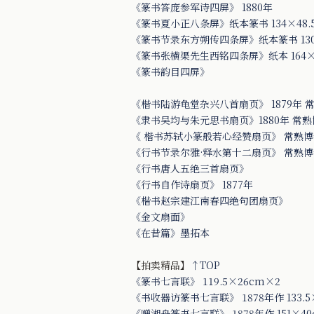
《篆书答庞参军诗四屏》 1880年
《篆书夏小正八条屏》纸本篆书 134×48.5
《篆书节录东方朔传四条屏》纸本篆书 130
《篆书张横渠先生西铭四条屏》纸本 164×
《篆书韵目四屏》
《楷书陆游龟堂杂兴八首扇页》 1879年 
《隶书吴均与朱元思书扇页》1880年 常
《 楷书苏轼小篆般若心经赞扇页》 常熟
《行书节录尔雅·释水第十二扇页》 常熟
《行书唐人五绝三首扇页》
《行书自作诗扇页》 1877年
《楷书赵宗建江南春四绝句团扇页》
《金文扇面》
《在昔篇》墨拓本
【拍卖精品】
↑TOP
《篆书七言联》 119.5×26cm×2
《书收器访篆书七言联》 1878年作 133.5
《赠湘舟篆书七言联》 1878年作 151×40