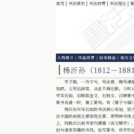
首页
|
书法简史
|
书法欣赏
|
书法理论
|
人物简介
|
作品欣赏
|
拍卖精品
|
相关文
杨沂孙（1812－188
字子舆，一作子与，号泳春，晚号濠叟，
知府。父死后辞官，从此不再任职。少时
学邓石如，后吸取金文、石鼓文、汉碑篆
篆书名重一时，兼工篆刻。有《管子今编
杨沂孙对邓石如的书法倾心有加，致力
法方面的成就主要体现在篆、隶两种书体
上，则跳出以前书家均遵循《说文解字》
创与诸家异趣的书风。他写篆书，将字形