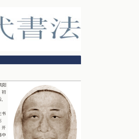
凤阳
，初
后，
在书
态
，开
格中