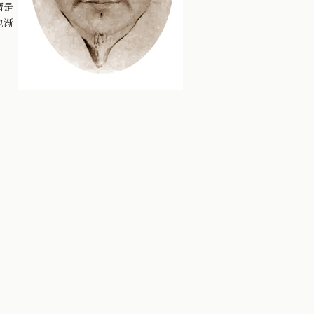
籀是
也渐