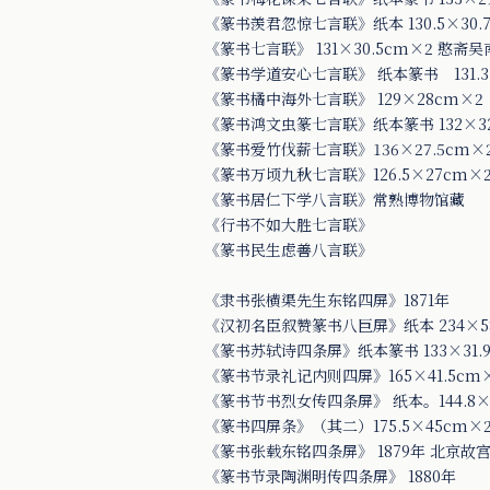
《篆书羡君忽惊七言联》纸本 130.5×30
《篆书七言联》 131×30.5cm×2 憨斋
《篆书学道安心七言联》 纸本篆书 131.3
《篆书橘中海外七言联》 129×28cm×2
《篆书鸿文虫篆七言联》纸本篆书 132×3
《篆书爱竹伐薪七言联》136×27.5cm×
《篆书万顷九秋七言联》126.5×27cm×
《篆书居仁下学八言联》常熟博物馆藏
《行书不如大胜七言联》
《篆书民生虑善八言联》
《隶书张横渠先生东铭四屏》1871年
《汉初名臣叙赞篆书八巨屏》纸本 234×58
《篆书苏轼诗四条屏》纸本篆书 133×31.9
《篆书节录礼记内则四屏》165×41.5cm×
《篆书节书烈女传四条屏》 纸本。144.8×39
《篆书四屏条》（其二）175.5×45cm×2
《篆书张载东铭四条屏》 1879年 北京故
《篆书节录陶渊明传四条屏》 1880年