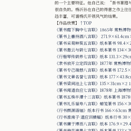
的一个主要特征。他自己说：“吾书篆籀
很自负的。杨沂孙在自己的得意之作上往
趋丰富，可谓杨氏开领风气的结果。
【作品欣赏】
↑TOP
《篆书庭下胸中七言联》1865年 常熟博
《篆书上善持酒八言联》 271.9×61.4cm
《篆书采菊种葵五言联》纸本篆书 98.4×2
《篆书邀云与鹤七言联》纸本篆书 134×30
《行楷琴传鹤养七言联》纸本 131.3×29c
《隶书放开立定四言联》1877年 常熟博
《篆书专己端慤八言联》纸本篆书 172.5×3
《篆书文章名誉七言联》纸本 177×43.8c
《篆书梁间池上七言联》135×31cm×2 
《篆书闻道自应七言联》1878年 上海博
《篆书五株半潭十二言联》纸本篆书 187
《篆书礼乐福寿八言联》蜡笺篆书 156×3
《行书颜渊语轴》纸本行书 166×63cm
《行书淮南子·道应训横幅》纸本行书 30×
《篆书廉于博而八言联》纸本 176.9×29.
《篆书梅花谏果七言联》纸本篆书 133×2