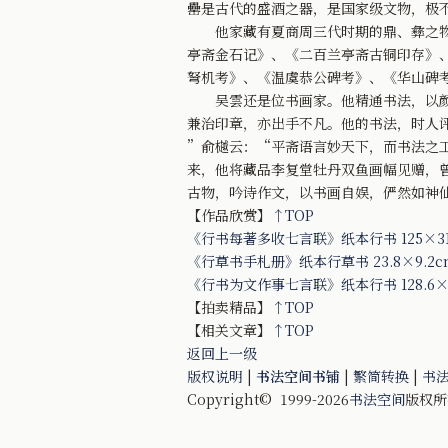
罍是古代的盛酒之器，是国家级文物，极
他家藏有夏商周三代时期的鼎、彝之物
亭斋金石记》、《二百兰亭斋古铜印存》
弩机考》、《温虞恭公碑考》、《华山碑
吴雲还是位书画家。他精通书法，以颜
兼治印章，亦出手不凡。他的书法，时人
”俞樾云：“平斋语言妙天下，而书法之
来，他将藏品李复堂牡丹双鱼画幅见赠，
古物，吟诗作文，以书画自娱，俨然如神
【作品欣赏】
↑TOP
《行书每著多收七言联》纸本行书 125×3
《行草书手札册》纸本行草书 23.8×9.2
《行书为文作事七言联》纸本行书 128.6×
【拍卖精品】
↑TOP
【相关文章】
↑TOP
返回上一级
版权说明
|
书法空间书铺
|
繁简转换
|
书
Copyright© 1999-2026
书法空间
版权