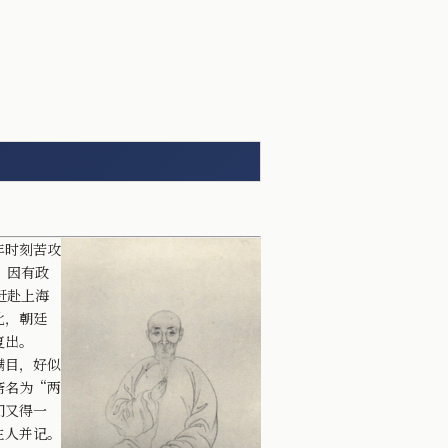
年时刻苦攻
。因有政
赶赴上海
此，朝廷
复出。
满目，好似
斋名为“两
门又得一
主人并记。