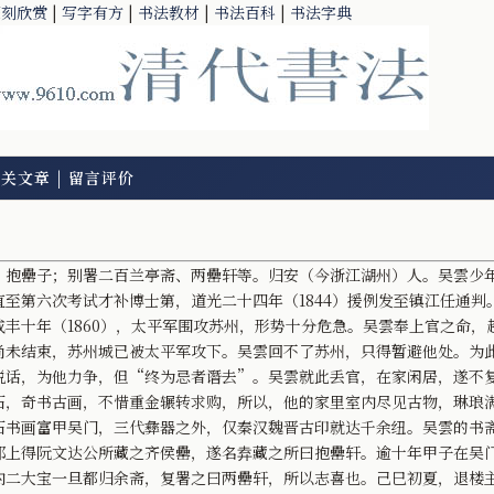
篆刻欣赏
|
写字有方
|
书法教材
|
书法百科
|
书法字典
相关文章
|
留言评价
抱罍子；别署二百兰亭斋、两罍轩等。归安（今浙江湖州）人。吴雲少
至第六次考试才补博士第，道光二十四年（1844）援例发至镇江任通判
丰十年（1860），太平军围攻苏州，形势十分危急。吴雲奉上官之命，
尚未结束，苏州城已被太平军攻下。吴雲回不了苏州，只得暂避他处。为
说话，为他力争，但“终为忌者谮去”。吴雲就此丢官，在家闲居，遂不
，奇书古画，不惜重金辗转求购，所以，他的家里室内尽见古物，琳琅
石书画富甲吴门，三代彝器之外，仅秦汉魏晋古印就达千余纽。吴雲的书
邗上得阮文达公所藏之齐侯罍，遂名弆藏之所曰抱罍轩。逾十年甲子在吴
内二大宝一旦都归余斋，复署之曰两罍轩，所以志喜也。己巳初夏，退楼