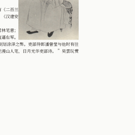
有《二百兰
、《汉建安
雲林笔意；
直逼右军。
刻划涂泽之弊。吏部侍郎潘曾莹与他时有往
漫山人笔，日月光华吏部诗。 ”吴雲玩赏