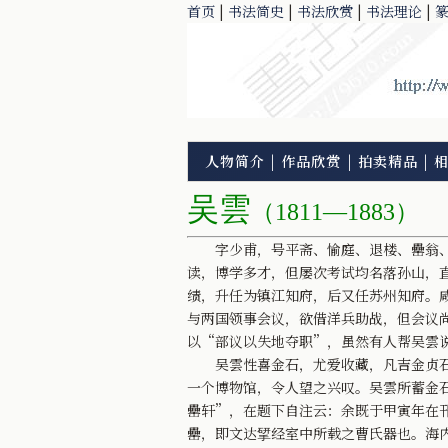
首页
|
书法简史
|
书法欣赏
|
书法理论
|
人物简介
|
作品欣赏
|
拍卖精品
|
吴雲
（1811—1883）
字少甫，号平斋、愉庭、退楼、罍翁、
读，博学多才，但屡次考试均名落孙山，直
绩，升任为镇江知府，后又任苏州知府。咸
与两国领事会议，欲借洋兵助战，但会议
以“部议以失地夺职”，虽然有人帮吴雲
吴雲性喜金石，尤爱收藏，凡吉金贞石
一个博物馆，令人望之兴叹。吴雲所蓄金
罍轩”，在题下自注云：余既于甲寅年在
罍，即文达揅经室中所载之曹氏器也。海