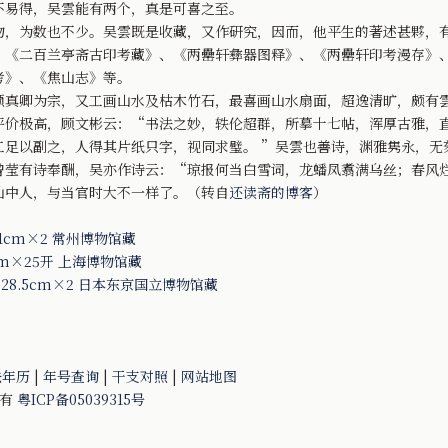
不易得，吴雲能有两个，真是可喜之至。
，为数也不少。吴雲既是收藏，又作研究，因而，他平生的著述甚夥，
、《二百兰亭斋古印考藏》、《两罍轩彝器图释》、《两罍轩印考漫存》
考》、《焦山志》等。
真卿为宗，又工画山水及枯木竹石，最喜画山水扇面，超逸清旷，颇有
评价极高，顾文彬云：“书法之妙，轶伦超群，所摹十七帖，浑厚古雅，
工足以副之，人得其片纸只字，视同求璧。 ”吴雲也善诗，渊雅隽永，无
曾莹有诗奉酬，吴亦作诗云：“琼报何当白雪词，龙蟠凤翥满乌丝；春风烂
仙中人，与当官时大不一样了。（转自
还读斋的博客
）
1cm×2 常州博物馆藏
cm×25开 上海博物馆藏
28.5cm×2 日本东京国立博物馆藏
法年历
|
年号查询
|
干支对照
|
网站地图
所有
粤ICP备05039315号