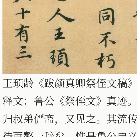
王顼龄《跋颜真卿祭侄文稿》
释文：鲁公《祭侄文》真迹
归叔弟俨斋，又见之。其流
待再赘一辞矣。惟是鲁公忠义