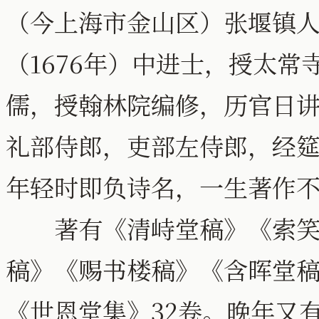
（今上海市金山区）张堰镇
（1676年）中进士，授太
儒，授翰林院编修，历官日
礼部侍郎，吏部左侍郎，经
年轻时即负诗名，一生著作
著有《清峙堂稿》《索笑
稿》《赐书楼稿》《含晖堂
《世恩堂集》32卷。晚年又