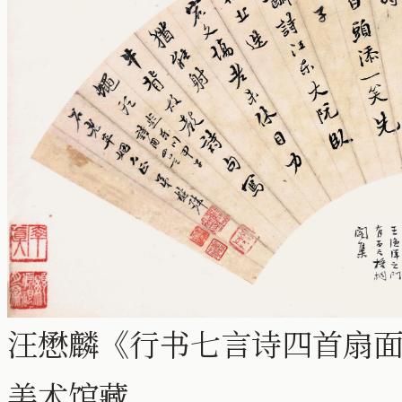
汪懋麟《行书七言诗四首扇面》纸
美术馆藏