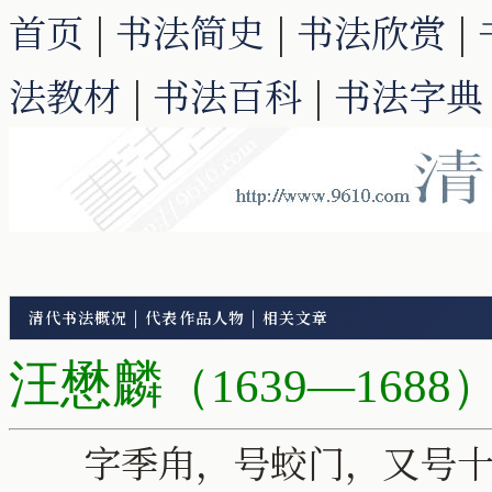
首页
|
书法简史
|
书法欣赏
|
法教材
|
书法百科
|
书法字典
清代书法概况
|
代表作品人物
|
相关文章
汪懋麟
（1639—1688
字季甪，号蛟门，又号十二