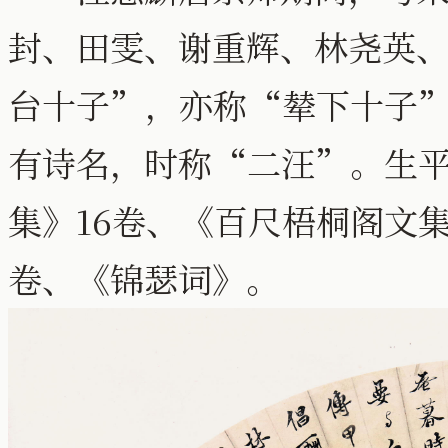
封、田雯、谢重辉、林尧英
台十子”，亦称“辇下十子
有诗名，时称“二汪”。生
集》16卷、《百尺梧桐阁文集
卷、《锦瑟词》。