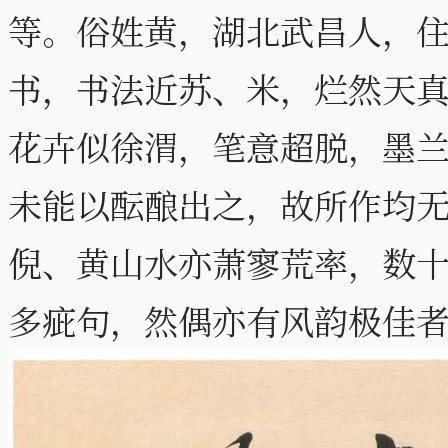
等。俗姓黄，湖北武昌人，
书，书法近苏、米，烂然天
花卉似徐渭，笔意超脱，墨
未能以酝酿出之，故所作均
倪、黄山水亦萧寥荒率，数
多疵句，然偶亦有风韵极佳