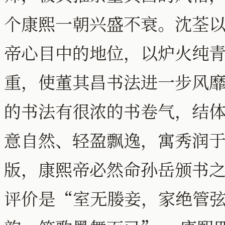
个康熙一朝兴盛不衰。沈荃
帝心目中的地位，以炉火纯
重，使董其昌书法进一步风
的书法有很浓的书卷气，结
意自然、轻盈飘逸，寓秀润
版，康熙帝必然命孙岳颁书
评价是“室无媵妾，家绝管