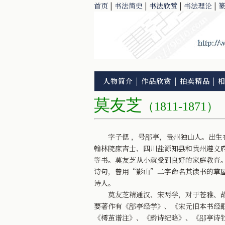
首页
|
书法简史
|
书法欣赏
|
书法理论
|
人物简介
|
作品欣赏
|
拍卖精品
|
莫友芝
（1811-1871）
字子偲 ，号郘亭，贵州独山人。出生在
翰林院庶吉士、四川盐源知县和贵州遵义
等书。莫友芝从小就受到良好的家庭教育
诗句，曾用“影山”二字命名其读书的草
诗人。
莫友芝精通汉、宋两学，对于苍雅、故
要著作有《郘亭经学》、《宋元旧本书经
《樗茧谱注》、《黔诗纪略》、《郘亭诗