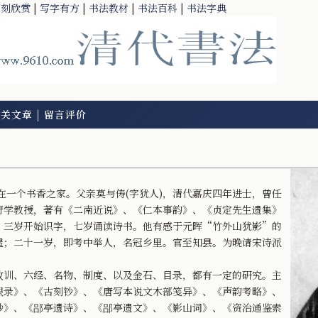
篆刻欣赏
|
写字有方
|
书法教材
|
书法百科
|
书法字典
相关文章
|
留言评价
一个书香之家。父亲莫与俦(字犹人)，清代嘉庆四年进士，曾任
府学教授，著有《二南近说》、《仁本事韵》、《贞定先生遗集》
。三岁开始识字，七岁诵读诗书。他有感于元晖“竹外山犹影”的
屋；二十一岁，即考中举人，名冠乡里。官至知县。为晚请宋诗派
训、六经、名物、制度、以及金石、目录，都有一定的研究。主
眼录》、《古刻钞》、《唐写本说文木部笺异》、《声韵考略》、
钞》、《郘亭遗诗》、《郘亭遗文》、《影山词》、《资治通鉴索