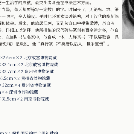
芝一生治学的成就，最突出者则是在书法艺术方面。
当墨，每天都要练写一定数目的字。时间长了，无论楷、隶、篆
一一吻合，令人掠叹。平时他还喜欢谈碑论帖，对于汉代的篆刻深
解和体会。后来，他旅居江南，又到句容山中搜集梁碑，亲自监
卷，详细加以论释。他所搜集的汉代碑头篆刻有百余通之多，他自
此，在当时书法名家中，他自成一体，人称其书“不以姿取容，具
《清史稿》记载说，他“真行篆书不类唐以后人，世争宝贵”。
32.6cm×2 北京故宫博物院藏
×32.4cm×2 北京故宫博物院藏
32.7cm×2 贵州省博物馆藏
6.5cm×2 贵州省博物馆藏
×32cm×4 贵州省博物馆藏
m×4 深圳市博物馆藏
31.5cm×2 南京博物院藏
cm×4 保利国际拍卖十周年秋拍