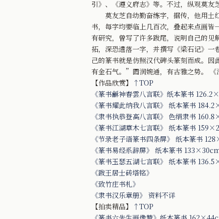
引》、《遵义府志》等。不过，纵观莫友
莫友芝自幼勤奋练字，据传，他用土红
书，每字均要临上几百次，叠起来点画皆
有研究，曾写了许多跋尾，说明自己的见
拓，深恐遗落一字，并撰写《梁石记》一
己的篆书就是仿照汉代碑头篆刻而成。因
有金石气。”圆润婉通，有古雅之势。 
【作品欣赏】
↑TOP
《篆书龢神春雲八言联》纸本篆书 126.2×
《篆书耀此纳我八言联》 纸本篆书 184.2
《隶书执恭登高八言联》 色绢隶书 160.8×
《篆书江湖草木七言联》 纸本篆书 159×2
《节录老子语篆书四条屏》 纸本篆书 128
《篆书易经系辞屏》 纸本篆书 133×30c
《篆书玉瑟五湖七言联》 纸本篆书 136.5×
《跋王居士砖塔铭》
《致竹庄书札》
《隶书汉乐章册》 资料不详
【拍卖精品】
↑TOP
《篆书六先生画像赞》纸本篆书 162×44