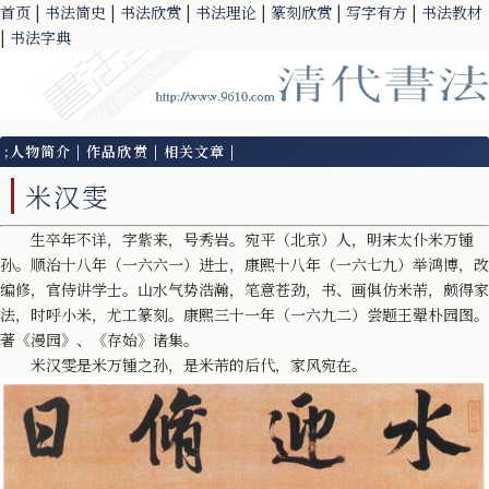
首页
|
书法简史
|
书法欣赏
|
书法理论
|
篆刻欣赏
|
写字有方
|
书法教材
|
书法字典
;
人物简介
|
作品欣赏
|
相关文章
|
米汉雯
生卒年不详，字紫来，号秀岩。宛平（北京）人，明末太仆米万锺
孙。顺治十八年（一六六一）进士，康熙十八年（一六七九）举鸿博，改
编修，官侍讲学士。山水气势浩瀚，笔意苍劲，书、画俱仿米芾，颇得家
法，时呼小米，尤工篆刻。康熙三十一年（一六九二）尝题王翚朴园图。
著《漫园》、《存始》诸集。
米汉雯是米万锺之孙，是米芾的后代，家风宛在。