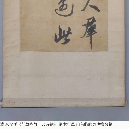
清 米汉雯《行草咏竹七言诗轴》 绢本行草 山东临朐县博物馆藏