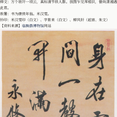
释文：万个琅玕一顷云，高标清节轶人群。拔图乍见浑相识，曾向潇湘遇
此君。
款署：书为康侯年翁。米汉雯。
钤印：米汉雯印（白文）、字紫来（白文）、柳风轩（起首、朱文）
【资料来源】
临朐县博物馆
网站