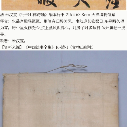
清 米汉雯《行书七律诗轴》绢本行书 216×63.8cm 天津博物馆藏
释文：水晶宫殿昼沉沉，别院春归碧树深。南陆迎长钦驭日,东皋晴久望
为霖。历中星火修尧令,弦上薰风识舜心。几务了时多暇日,试开黄卷一披
寻。
款署：米汉雯。
【资料来源】《中国法书全集》16-清-1（文物出版社）