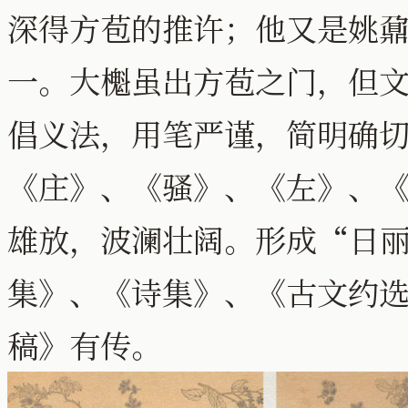
深得方苞的推许；他又是姚
一。大櫆虽出方苞之门，但
倡义法，用笔严谨，简明确
《庄》、《骚》、《左》、
雄放，波澜壮阔。形成“日
集》、《诗集》、《古文约选
稿》有传。