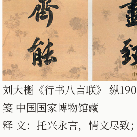
刘大櫆《行书八言联》 纵19
笺 中国国家博物馆藏
释 文：托兴永言，情文尽致