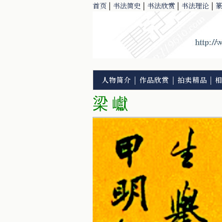
首页
|
书法简史
|
书法欣赏
|
书法理论
|
人物简介
|
作品欣赏
|
拍卖精品
|
梁 巘