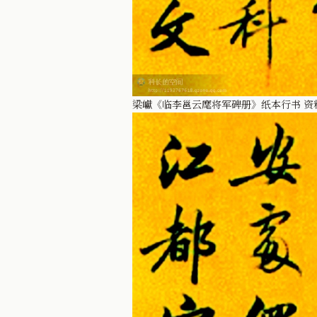
梁巘《临李邕云麾将军碑册》纸本行书 资