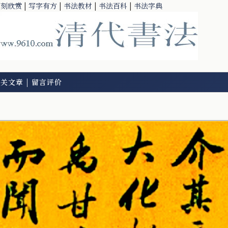
篆刻欣赏
|
写字有方
|
书法教材
|
书法百科
|
书法字典
相关文章
|
留言评价