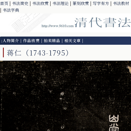
首页
|
书法简史
|
书法欣赏
|
书法理论
|
篆刻欣赏
|
写字有方
|
书法教材
|
书法字典
;
人物简介
|
作品欣赏
|
拍卖精品
|
相关文章
|
蒋仁（1743-1795）