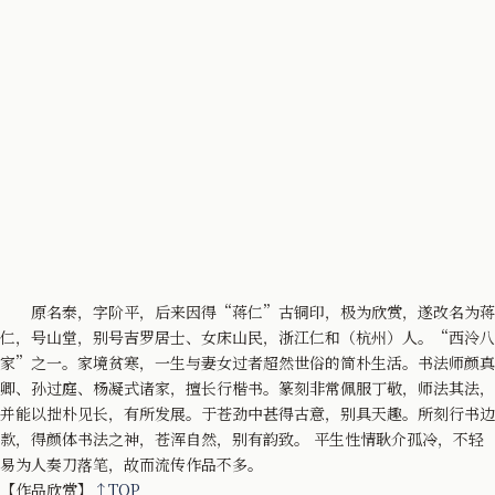
原名泰，字阶平，后来因得“蒋仁”古铜印，极为欣赏，遂改名为蒋
仁，号山堂，别号吉罗居士、女床山民，浙江仁和（杭州）人。“西泠八
家”之一。家境贫寒，一生与妻女过者超然世俗的简朴生活。书法师颜真
卿、孙过庭、杨凝式诸家，擅长行楷书。篆刻非常佩服丁敬，师法其法，
并能以拙朴见长，有所发展。于苍劲中甚得古意，别具天趣。所刻行书边
款，得颜体书法之神，苍浑自然，别有韵致。 平生性情耿介孤冷，不轻
易为人奏刀落笔，故而流传作品不多。
【作品欣赏】
↑TOP