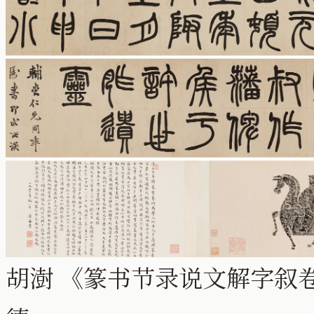
胡澍 《篆书节录说文解字叙卷》