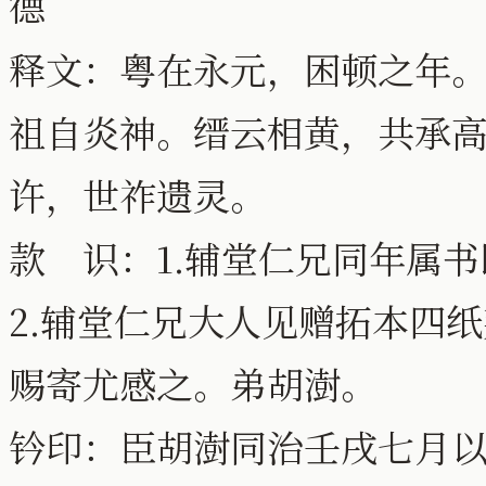
德
释文：粤在永元，困顿之年
祖自炎神。缙云相黄，共承
许，世祚遗灵。
款 识：1.辅堂仁兄同年属
2.辅堂仁兄大人见赠拓本四
赐寄尤感之。弟胡澍。
钤印：臣胡澍同治壬戌七月