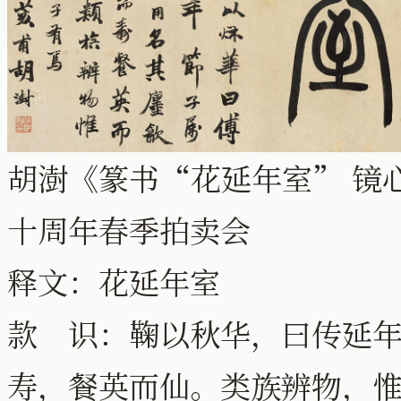
胡澍《篆书“花延年室” 镜心》纸
十周年春季拍卖会
释文：花延年室
款 识：鞠以秋华，曰传延
寿，餐英而仙。类族辨物，