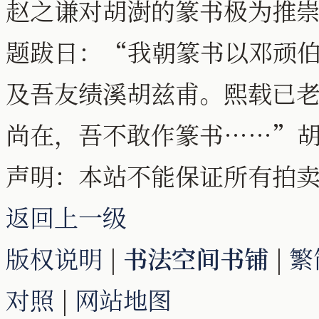
赵之谦对胡澍的篆书极为推
题跋日：“我朝篆书以邓顽
及吾友绩溪胡兹甫。熙载已
尚在，吾不敢作篆书……”
声明：本站不能保证所有拍
返回上一级
版权说明
|
书法空间书铺
|
繁
对照
|
网站地图