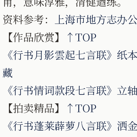
甫，意味淳雅，清健遒练。
资料参考：
上海市地方志办
【作品欣赏】
↑TOP
《行书月影雲起七言联》纸本行书
藏
《行书情词款段七言联》立轴 10
【拍卖精品】
↑TOP
《行书蓬莱薜萝八言联》洒金笺 1