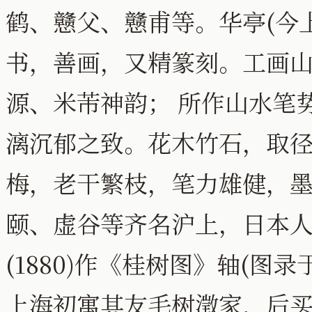
鹤、戆父、戆甫等。华亭(今
书，善画，又精篆刻。工画
源、米芾神韵； 所作山水笔
漓沉郁之致。花木竹石，取
梅，老干繁枝，笔力雄健，
颐、虚谷等齐名沪上，日本人
(1880)作《桂树图》轴(
上海初寓其友毛树澂家，后