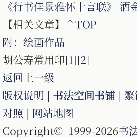
《行书佳景雅怀十言联》 洒金笺 1
【相关文章】
↑TOP
附：绘画作品
胡公寿常用印[
1
][
2
]
返回上一级
版权说明
|
书法空间书铺
|
繁
对照
|
网站地图
Copyright© 1999-2026
书