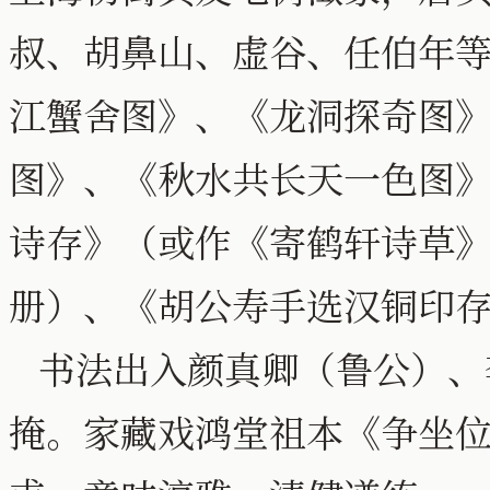
叔、胡鼻山、虚谷、任伯年
江蟹舍图》、《龙洞探奇图
图》、《秋水共长天一色图
诗存》（或作《寄鹤轩诗草》
册）、《胡公寿手选汉铜印存
书法出入颜真卿（鲁公）、
掩。家藏戏鸿堂祖本《争坐