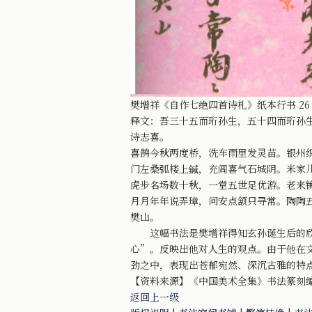
樊增祥《自作七绝四首诗札》纸本行书 26×
释文：吾三十五而珩孙生，五十四而珩孙
诗志喜。
喜鹊今秋两度桥，洗车雨里发灵苗。银州
门左桑弧楼上鍼，充闾喜气石城阴。米家
虎步名场数十秋，一堂五世足优游。老来
月月年年说弄璋，问安点颔只寻常。陶陶
樊山。
这幅书法是樊增祥得知玄孙诞生后的欣喜
心”。反映出他对人生的观点。由于他在
劲之中，表现出苍郁宛然、深沉古雅的特
【资料来源】《中国美术全集》书法篆刻编
返回上一级