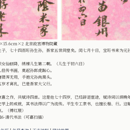
15.6cm×2 北京故宫博物院藏
生子，七十四而珩孙生孙，吾家五世同堂矣。闰七月十日，宝珩书来为元
织女仙軿降，绣褓儿生第二朝。（儿生于初六日）
儿但传书画，莫起孙郎虎踞心。
镜镊浑无用，手抱元孙尚黑头。
五岁才离乳，已是吾家大父行。
之作，共赋诗四首。这是他七十四岁，已经辞退宦途，赋诗词以娱晚年
文学上的成就，其书法得以广为流传。平生专工隶书，也擅长楷、行。这
点。（傅红展）
6-清代书法（可嘉扫描）