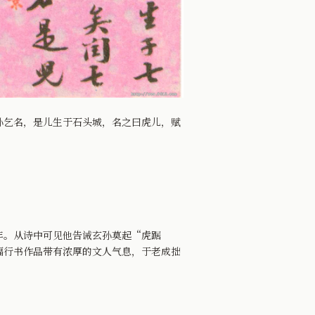
孙乞名，是儿生于石头城，名之曰虎儿，赋
。从诗中可见他告诫玄孙莫起“虎踞
幅行书作品带有浓厚的文人气息，于老成拙