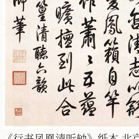
《行书凤凰清听轴》纸本 北