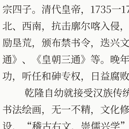
宗四子。清代皇帝，1735一
北、西南，抗击廓尔喀入侵
励垦荒，颁布禁书令，迭兴
通》、《皇朝三通》等。晚
功，听任和砷专权，日益腐
乾隆自幼就接受汉族传统
书法绘画，无一不精，文化
设，“稽古右文，崇儒兴学