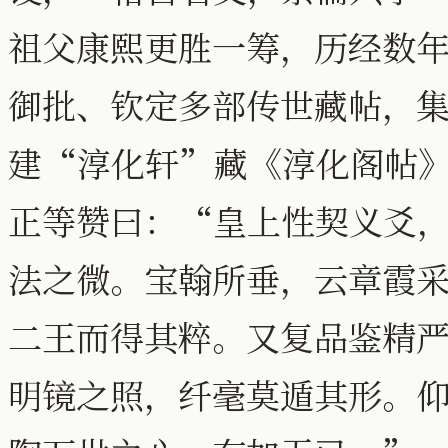
祖父康熙更胜一筹，历经数
御批、钦定多部传世藏帖，
建“淳化轩”藏《淳化阁帖
正等赞曰：“皇上性契义爻
法之微。宝翰所垂，云章霞
二王而得其粹。又复品鉴精
明镜之照，纤毫莫遁其形。