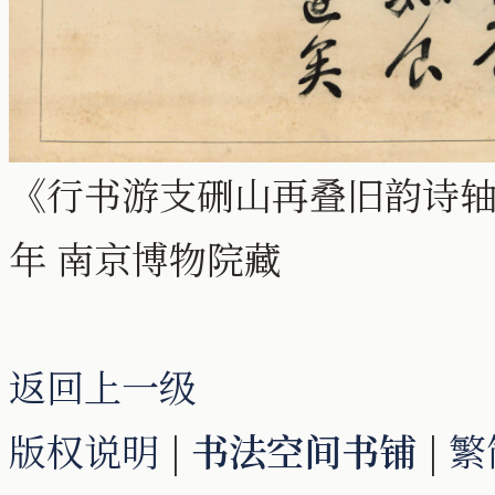
《行书游支硎山再叠旧韵诗轴》纸本
年 南京博物院藏
返回上一级
版权说明
|
书法空间书铺
|
繁