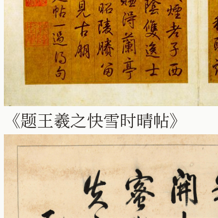
《题王羲之快雪时晴帖》