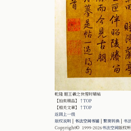
乾隆 题王羲之快雪时晴帖
【拍卖精品】
↑TOP
【相关文章】
↑TOP
返回上一级
版权说明
|
书法空间书铺
|
繁简转换
|
书
Copyright© 1999-2026
书法空间
版权