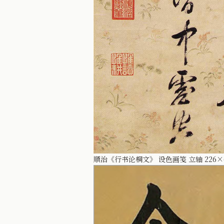
顺治《行书论桐文》 设色画笺 立轴 226×