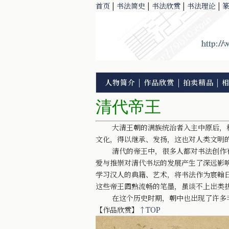
首页
|
书法简史
|
书法欣赏
|
书法理论
|
人物简介
|
作品欣赏
|
拍卖精品
|
清代帝王
大清王朝的满族统治者入主中原后，积极
文化，得以继承、发扬，这也对人类文明
清代的帝王中，很多人都对书法创作有着
爱与推崇对清代书坛的发展产生了深远影
学习汉人的典籍、艺术，将书法作为宸翰
这些帝王圆熟流畅的笔墨，虽谈不上出类
在这个历史时期，朝中也出现了许多非凡
【作品欣赏】
↑TOP