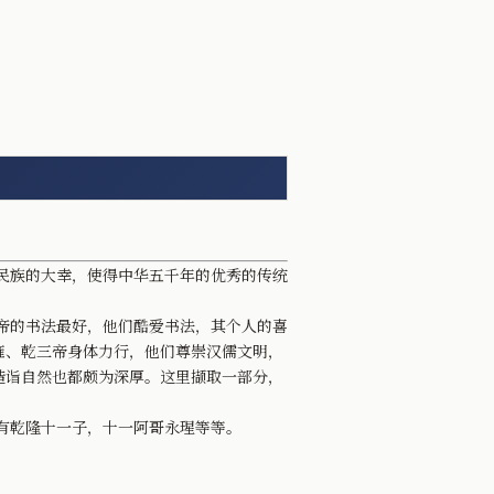
民族的大幸，使得中华五千年的优秀的传统
帝的书法最好，他们酷爱书法，其个人的喜
雍、乾三帝身体力行，他们尊崇汉儒文明，
造诣自然也都颇为深厚。这里撷取一部分，
有乾隆十一子，十一阿哥永瑆等等。