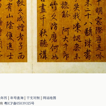
法年历
|
年号查询
|
干支对照
|
网站地图
所有
粤ICP备05039315号