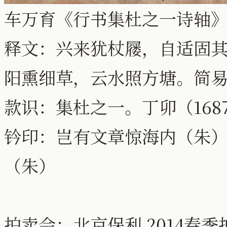
车万育《行书集杜之一诗轴》纸本
释文：兴来犹杖屦，自适固
阳熏细草，云水照方塘。简
款识：集杜之一。丁卯（168
钤印：岂有文章惊海内（朱
（朱）
拍卖会：北京保利 2014春