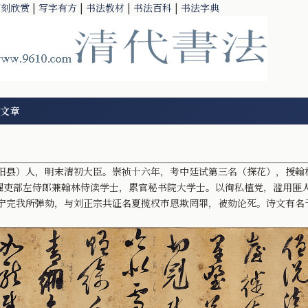
篆刻欣赏
|
写字有方
|
书法教材
|
书法百科
|
书法字典
文章
）人，明末清初大臣。崇祯十六年，考中廷试第三名（探花），授翰
擢吏部左侍郎兼翰林侍读学士，累官秘书院大学士。以徇私植党，滥用匪
我所弹劾，与刘正宗共证名夏揽权市恩欺罔罪，被劾论死。诗文有名