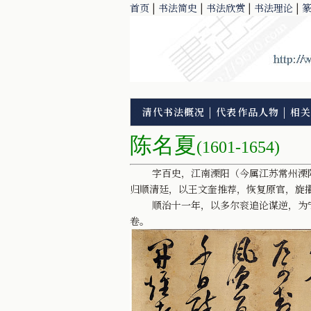
首页
|
书法简史
|
书法欣赏
|
书法理论
|
清代书法概况
|
代表作品人物
|
相关
陈名夏
(1601-1654)
字百史，江南溧阳（今属江苏常州溧阳县
归顺清廷，以王文奎推荐，恢复原官，旋
顺治十一年，以多尔衮追论谋逆，为宁完
卷。