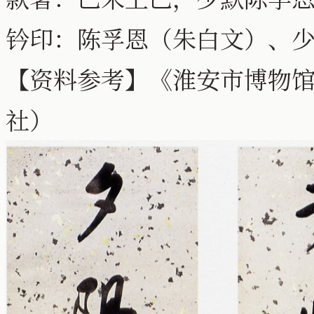
钤印：陈孚恩（朱白文）、
【资料参考】《淮安市博物
社）