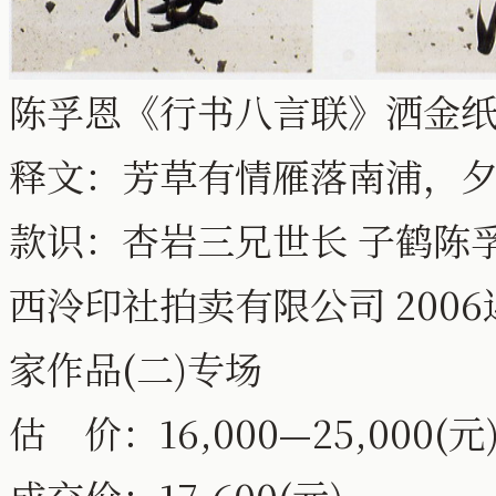
陈孚恩《行书八言联》洒金纸本 1
释文：芳草有情雁落南浦，
款识：杏岩三兄世长 子鹤陈
西泠印社拍卖有限公司 200
家作品(二)专场
估 价：16,000—25,000(元