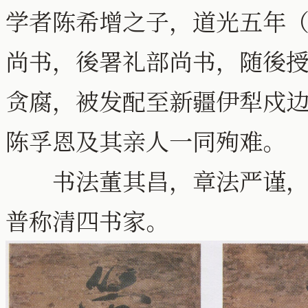
学者陈希增之子，道光五年（
尚书，後署礼部尚书，随後
贪腐，被发配至新疆伊犁戍
陈孚恩及其亲人一同殉难。
书法董其昌，章法严谨，端
普称清四书家。