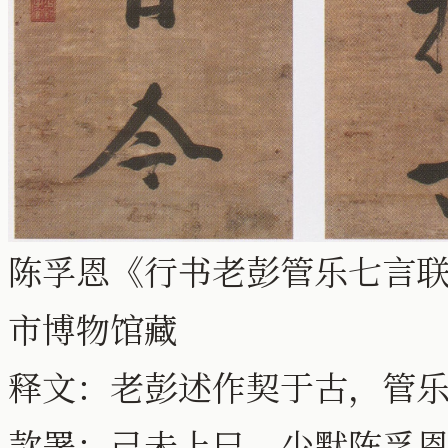
陈孚恩《行书老彭管乐七言联》纸
市博物馆藏
释文：老彭述作契于古，管
款署：己未上巳，少默陈孚