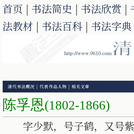
首页
|
书法简史
|
书法欣赏
|
法教材
|
书法百科
|
书法字典
清代书法概况
|
代表作品人物
|
相关文章
陈孚恩
(1802-1866)
字少默，号子鹤，又号紫藿