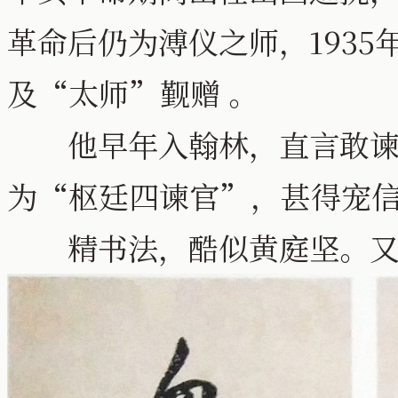
革命后仍为溥仪之师，193
及“太师”觐赠 。
他早年入翰林，直言敢谏，
为“枢廷四谏官”，甚得宠
精书法，酷似黄庭坚。又