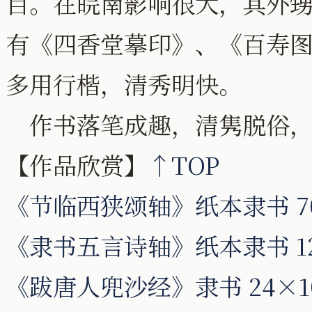
目。在皖南影响很大，其外
有《四香堂摹印》、《百寿
多用行楷，清秀明快。
作书落笔成趣，清隽脱俗，
【作品欣赏】
↑TOP
《节临西狭颂轴》纸本隶书 70
《隶书五言诗轴》纸本隶书 12
《跋唐人兜沙经》隶书 24×1