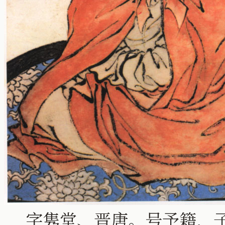
字隽堂、晋唐。号予籍，子