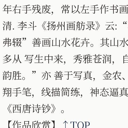
年右手残废，常以左手作书画
清. 李斗《扬州画舫录》云:
弗辍”善画山水花卉。其山
多从 写生中来，秀雅苍润，
韵胜。”亦 善于写真，金农
翔手笔，线描简练，神态逼
《西唐诗钞》。
【作品欣赏】
↑TOP