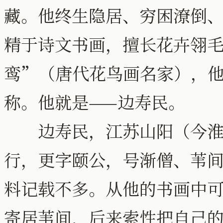
藏。他终生隐居、穷困潦倒
精于诗文书画，擅长花卉翎
鸾”（唐代花鸟画名家），
称。他就是——边寿民。
边寿民，江苏山阳（今淮安
行，更字颐公，号渐僧、苇
料记载不多。从他的书画中
寄居苇间，后来索性把自己