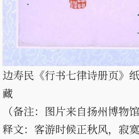
边寿民《行书七律诗册页》纸本行
藏
（备注：图片来自扬州博物
释文：客游时候正秋风，寂