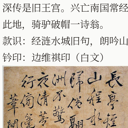
深传是旧王宫。兴亡南国常
此地，骑驴破帽一诗翁。
款识：经涟水城旧句，朗吟
钤印：边维祺印（白文）