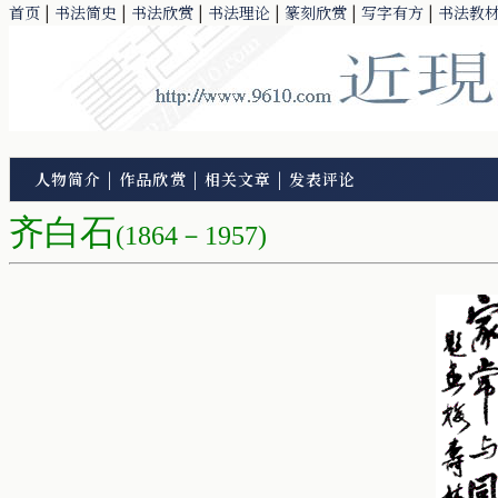
首页
|
书法简史
|
书法欣赏
|
书法理论
|
篆刻欣赏
|
写字有方
|
书法教
人物简介
|
作品欣赏
|
相关文章
|
发表评论
齐白石
(1864－1957)