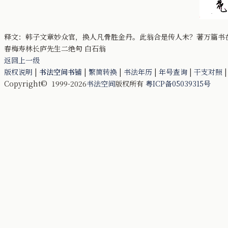
释文：韩子文章妙众官，换人凡骨胜金丹。此翁合是传人未？著万篇书
春梅寿林长庐先生二绝句 白石翁
返回上一级
版权说明
|
书法空间书铺
|
繁简转换
|
书法年历
|
年号查询
|
干支对照
Copyright© 1999-2026
书法空间
版权所有
粤ICP备05039315号