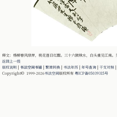
释文：杨柳春风绿岸，桃花落日红酣。三十六陂秋水，白头重见江南。
返回上一级
版权说明
|
书法空间书铺
|
繁简转换
|
书法年历
|
年号查询
|
干支对照
Copyright© 1999-2026
书法空间
版权所有
粤ICP备05039315号