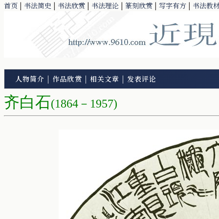
首页
|
书法简史
|
书法欣赏
|
书法理论
|
篆刻欣赏
|
写字有方
|
书法教
人物简介
|
作品欣赏
|
相关文章
|
发表评论
齐白石
(1864－1957)