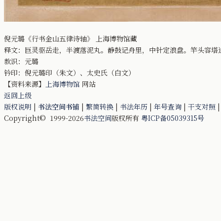
倪元璐《行书金山五律诗轴》 上海博物馆藏
释文：巨灵驱岳走，半渡落泥丸。静鼓记舟里，中针定浪盘。竿头容塔
款识：元璐
钤印：倪元璐印（朱文）、太史氏（白文）
【资料来源】
上海博物馆
网站
返回上级
版权说明
|
书法空间书铺
|
繁简转换
|
书法年历
|
年号查询
|
干支对照
Copyright© 1999-2026
书法空间
版权所有
粤ICP备05039315号