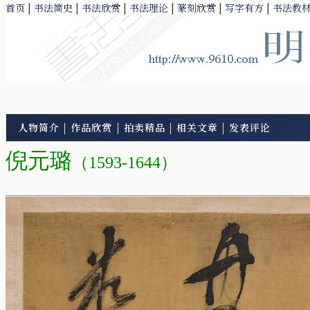
首页
|
书法简史
|
书法欣赏
|
书法理论
|
篆刻欣赏
|
写字有方
|
书法教
人物简介
|
作品欣赏
|
拍卖精品
|
相关文章
|
发表评论
倪元璐
（1593-1644）