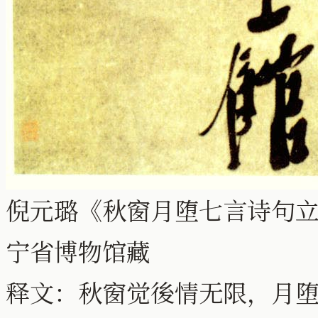
倪元璐《秋窗月堕七言诗句立轴》
宁省博物馆藏
释文：秋窗觉後情无限，月