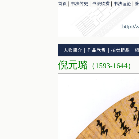
首页
|
书法简史
|
书法欣赏
|
书法理论
|
人物简介
|
作品欣赏
|
拍卖精品
|
倪元璐
（1593-1644）