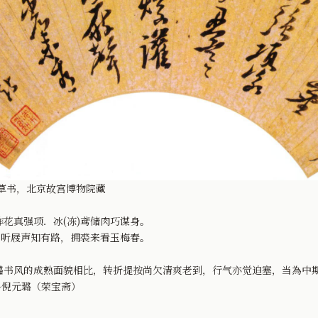
草书，北京故宫博物院藏
花真强项．冰(冻)鸢储肉巧谋身。
坐听屐声知有路，拥裘来看玉梅春。
璐书风的成熟面貌相比，转折提按尚欠清爽老到，行气亦觉迫塞，当為中
-倪元璐（荣宝斋）