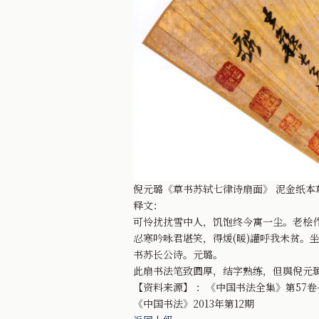
倪元璐《草书苏轼七律诗扇面》 泥金纸本
释文：
可怜扰扰雪中人，饥饱终今寓一尘。老桧作
忍寒吟咏君堪笑，得煖(暖)讙呼我未贫。
书苏长公诗。元璐。
此扇书法笔致圆厚，结字熟练，但舆倪元
【资料来源】 ：《中国书法全集》第57卷
《中国书法》2013年第12期