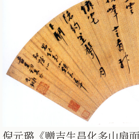
倪元璐《赠吉生昌化多山扇面》