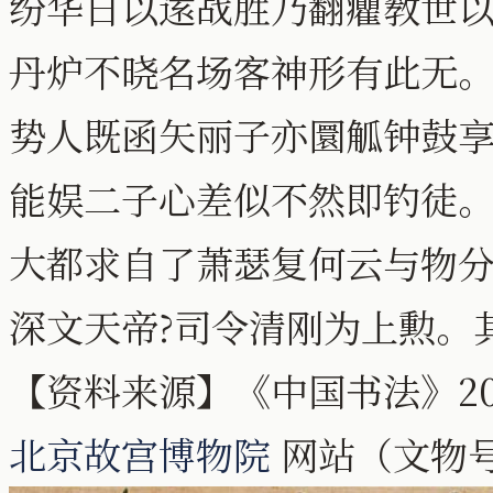
纷华日以逺战胜乃翻癯敎世
丹炉不晓名场客神形有此无
势人既函矢丽子亦圜觚钟鼓
能娱二子心差似不然即钓徒
大都求自了萧瑟复何云与物
深文天帝?司令清刚为上勲。
【资料来源】《中国书法》20
北京故宫博物院
网站（文物号：