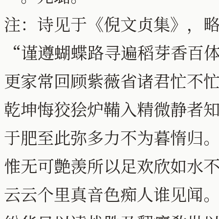
注：诗见于《倪文贞集》，
“谨遵蝴蝶路寻遍稻芽香百
更家常回顾紫薇省诸君忙不
乾坤悔狡狯炉鞴入精微静者
于肥至此弥多力不为暮惰归
惟无可艶羡所以足欢欣如水
云云个里真音色痴人谁见闻