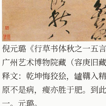
倪元璐《行草书体秋之一五言诗轴
广州艺术博物院藏（容庚旧
释文：乾坤悔狡狯，罏鞲入
原不是病，瘦亦胜于肥。到
一。元璐。