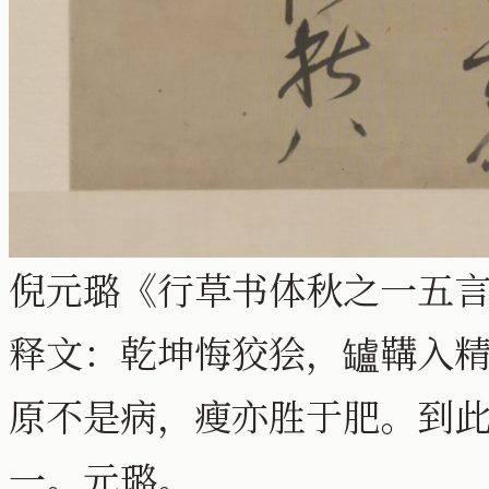
倪元璐《行草书体秋之一五言
释文：乾坤悔狡狯，罏鞲入
原不是病，瘦亦胜于肥。到
一。元璐。