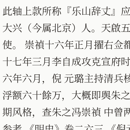
此轴上款所称『乐山辞丈』
大兴（今属北京）人。天啟
使。 崇禎十六年正月擢右佥
十七年三月李自成攻克宣府
六年六月，倪 元璐主持清兵
浮额六十餘万，大概即舆朱
期风格，查朱之冯崇禎 中曾
参考 《明史》卷二六三 《倪