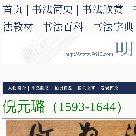
首页
|
书法简史
|
书法欣赏
|
法教材
|
书法百科
|
书法字典
人物简介
|
作品欣赏
|
拍卖精品
|
相关文章
|
发表评论
倪元璐
（1593-1644）