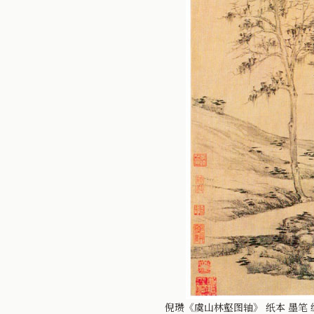
倪瓒《虞山林壑图轴》 纸本 墨笔 纵