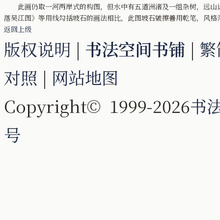
此画仍取一河两岸式的构图，但水中有五道洲渚及一组杂树，远山近
落吴江图》等用线勾括坡石的画法相比，此图坡石皴擦善用乾笔，风格
返回上级
版权说明
|
书法空间书铺
|
繁
对照
|
网站地图
Copyright© 1999-2026
书
号