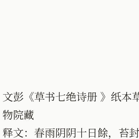
文彭《草书七绝诗册 》纸本草书
物院藏
释文：春雨阴阴十日餘，苔