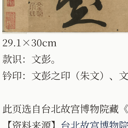
29.1×30cm
款识：文彭。
钤印：文彭之印（朱文）、
此页选自台北故宫博物院藏
【资料来源】
台北故宫博物