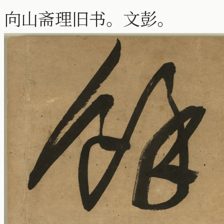
向山斋理旧书。文彭。