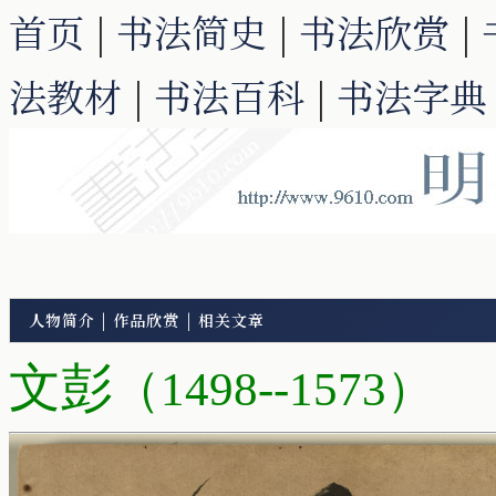
首页
|
书法简史
|
书法欣赏
|
法教材
|
书法百科
|
书法字典
人物简介
|
作品欣赏
|
相关文章
文彭
（
1498--1573）