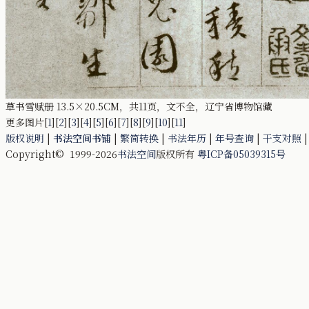
草书雪赋册 13.5×20.5CM，共11页，文不全，辽宁省博物馆藏
更多图片[
1
][
2
][
3
][
4
][
5
][
6
][
7
][
8
][
9
][
10
][
11
]
版权说明
|
书法空间书铺
|
繁简转换
|
书法年历
|
年号查询
|
干支对照
Copyright© 1999-2026
书法空间
版权所有
粤ICP备05039315号