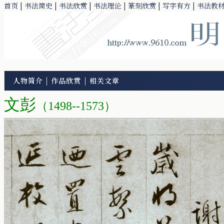
首页
|
书法简史
|
书法欣赏
|
书法理论
|
篆刻欣赏
|
写字有方
|
书法教
人物简介
|
作品欣赏
|
相关文章
文彭
（
1498--1573）