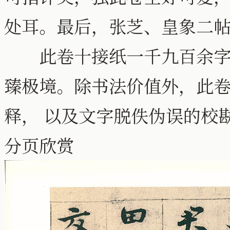
处耳。最后，张芝、皇象二
此卷十接纸一千九百余字，
臻极境。除书法价值外，此
释， 以及文字脱佚伪误的校
分页欣赏