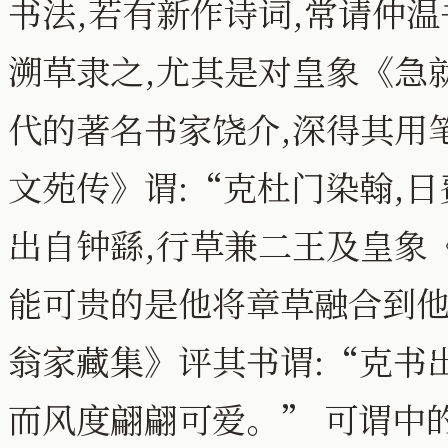
书法,若有新作诗词,常请仲温
溯草隶之,尤其是对皇象《急
代的著名书家饶介,深得其用笔
文苑传》谓:“克杜门染翰,
出自钟繇,行草兼二王及皇象
能可贵的是他将章草融合到他
翁家藏集》评其书谓:“克书出
而风度翩翩可爱。” 可谓中