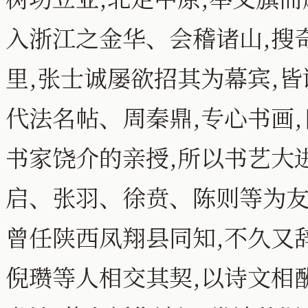
入浙江之金华、会稽诸山,搜
里,张士诚屡欲招其为幕宾,皆
代法名帖、周秦鼎,专心书画,
书家饶介的亲授,所以书艺大
启、张羽、徐贲、陈则等为友
曾任陕西凤翔县同知,不久又
倪瓒等人相交其契,以诗文相