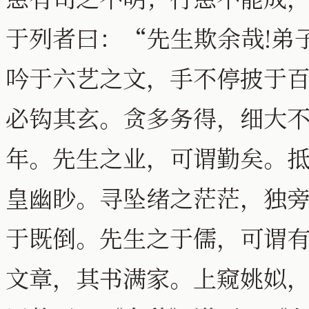
于列者曰：“先生欺余哉!弟
吟于六艺之文，手不停披于
必钩其玄。贪多务得，细大
年。先生之业，可谓勤矣。
皇幽眇。寻坠绪之茫茫，独
于既倒。先生之于儒，可谓
文章，其书满家。上窥姚姒