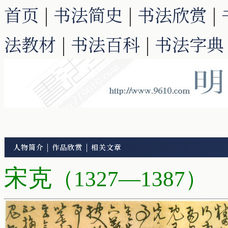
首页
|
书法简史
|
书法欣赏
|
法教材
|
书法百科
|
书法字典
人物简介
|
作品欣赏
|
相关文章
宋克
（1327—1387）