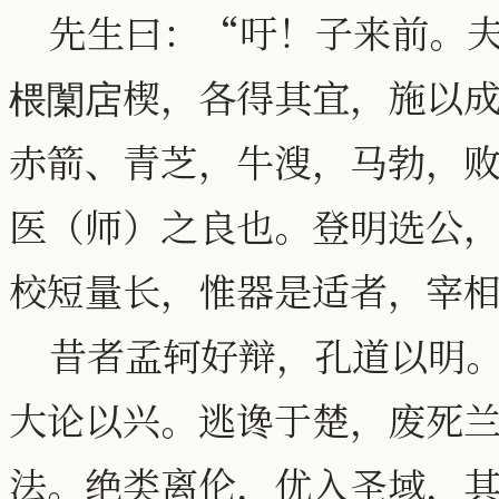
先生曰：“吁！子来前。夫
椳闑扂楔，各得其宜，施以
赤箭、青芝，牛溲，马勃，
医（师）之良也。登明选公
校短量长，惟器是适者，宰
昔者孟轲好辩，孔道以明。
大论以兴。逃谗于楚，废死
法。绝类离伦，优入圣域，