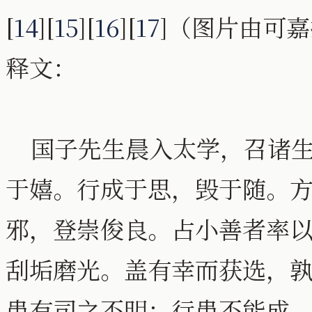
[
14
][
15
][
16
][
17
]（图片由可
释文：
国子先生晨入太学，召诸生
于嬉。行成于思，毁于随。
邪，登崇俊良。占小善者率
刮垢磨光。盖有幸而获选，孰
患有司之不明；行患不能成