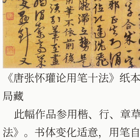
《唐张怀瓘论用笔十法》纸本 纵
局藏
此幅作品参用楷、行、章草
法》。书体变化适意，用笔