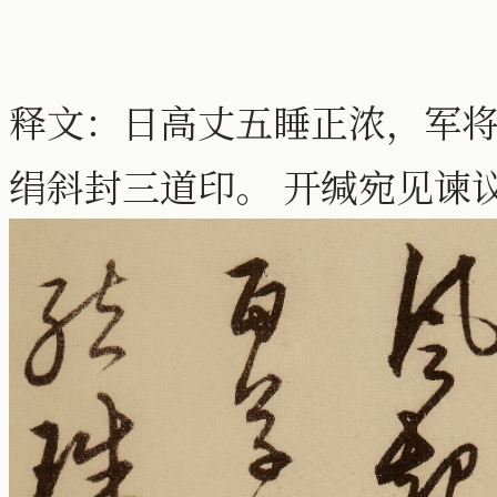
释文：日高丈五睡正浓，军将
绢斜封三道印。 开缄宛见谏