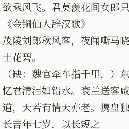
欲乘风飞。君莫羡花间女郎
《金铜仙人辞汉歌》
茂陵刘郎秋风客，夜闻嘶马
土花碧。
（缺：魏官牵车指千里，）
忆君清泪如铅水。衰兰送客
道，天若有情天亦老。携盘
长吉年七岁，以长短之