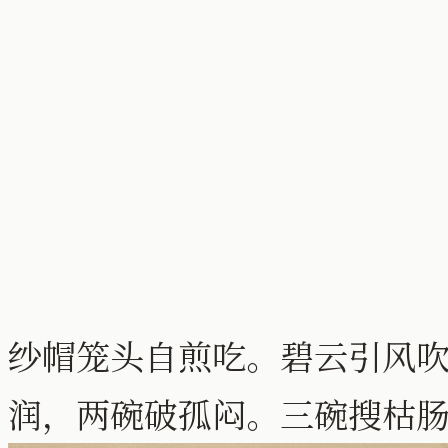
纱帽笼头自煎吃。碧云引风
润，两碗破孤闷。三碗搜枯