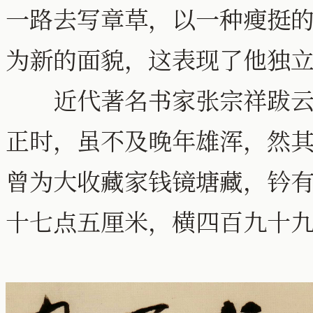
一路去写章草，以一种瘦挺
为新的面貌，这表现了他独
近代著名书家张宗祥跋云：
正时，虽不及晚年雄浑，然
曾为大收藏家钱镜塘藏，钤
十七点五厘米，横四百九十