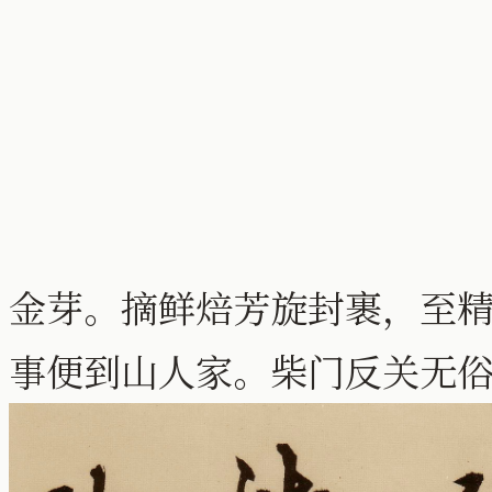
金芽。摘鲜焙芳旋封裹，至
事便到山人家。柴门反关无