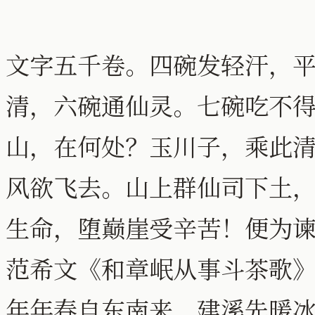
文字五千卷。四碗发轻汗，
清，六碗通仙灵。七碗吃不
山，在何处？玉川子，乘此
风欲飞去。山上群仙司下土
生命，堕巅崖受辛苦！便为
范希文《和章岷从事斗茶歌
年年春自东南来，建溪先暖