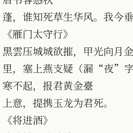
蓬，谁知死草生华风。我今
《雁门太守行》
黑雲压城城欲摧，甲光向月
里，塞上燕支疑（漏“夜”
寒不起，报君黄金臺
上意，提携玉龙为君死。
《将进酒》