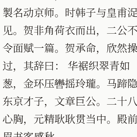
製名动京师。时韩子与皇甫
见。贺非角荷衣而出，二公
令面赋一篇。贺承命，欣然
过，其辞曰： 华裾织翠青如
葱，金环压轡摇玲瓏。马蹄
东京才子，文章巨公。二十
心胸，元精耿耿贯当中。殿
眉书客感秋