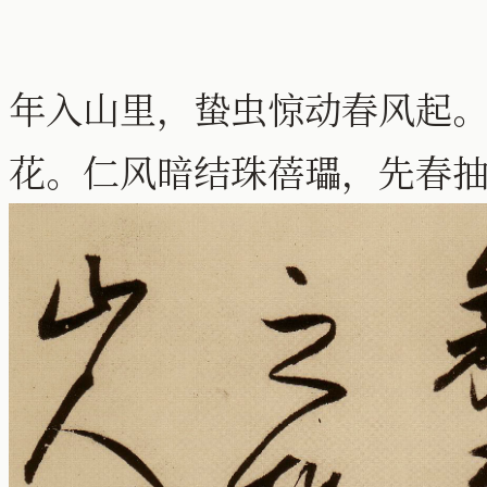
年入山里，蛰虫惊动春风起
花。仁风暗结珠蓓瓃，先春