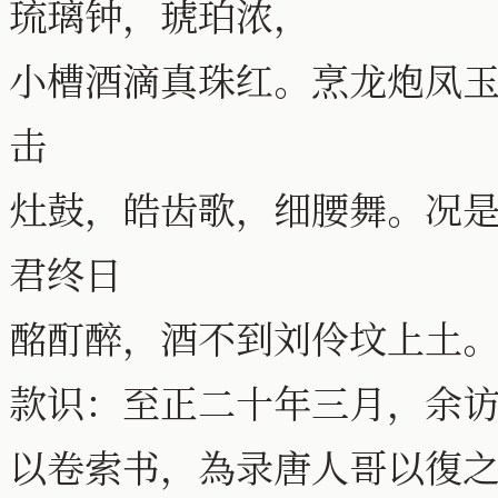
琉璃钟，琥珀浓，
小槽酒滴真珠红。烹龙炮凤
击
灶鼓，皓齿歌，细腰舞。况
君终日
酩酊醉，酒不到刘伶坟上土
款识：至正二十年三月，余
以卷索书，為录唐人哥以復