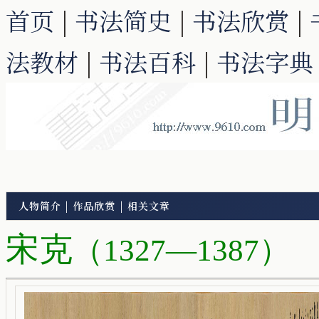
首页
|
书法简史
|
书法欣赏
|
法教材
|
书法百科
|
书法字典
人物简介
|
作品欣赏
|
相关文章
宋克
（1327—1387）