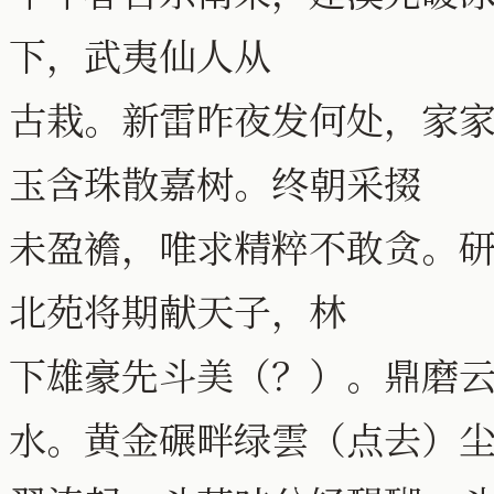
下，武夷仙人从
古栽。新雷昨夜发何处，家
玉含珠散嘉树。终朝采掇
未盈襜，唯求精粹不敢贪。
北苑将期献天子，林
下雄豪先斗美（？）。鼎磨云
水。黄金碾畔绿雲（点去）