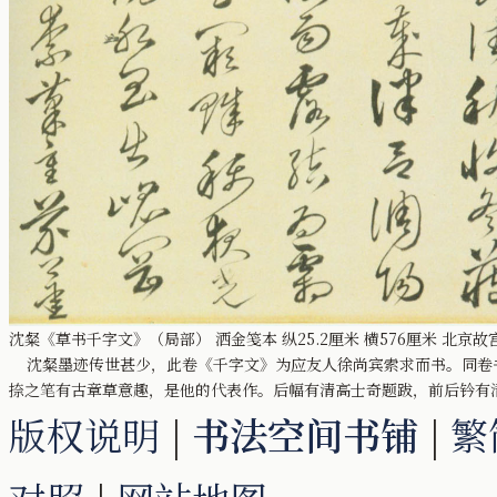
沈粲《草书千字文》（局部） 洒金笺本 纵25.2厘米 横576厘米 北京
沈粲墨迹传世甚少，此卷《千字文》为应友人徐尚宾索求而书。同卷
捺之笔有古章草意趣，是他的代表作。后幅有清高士奇题跋，前后钤有
版权说明
|
书法空间书铺
|
繁