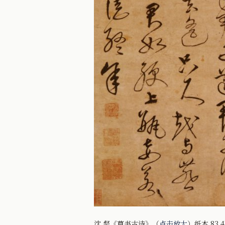
沈 粲《草书古诗》（
点击放大
）纸本 83.