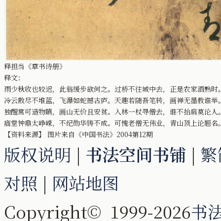
释担当《草书诗册》
释文：
雨少秋收也较迟，此翁缓步欲何之。过桥不往城中去，正是农家酒熟时
冷云散尽不堆蓝，飞瀑如蛇撼古庐。天趣若随吾笔转，画禅无墨教谁举
独醒常可造物瞋，画山无价且安贫。入林一杖寻僧去，谁不抬肩莫论人
庙堂钟鼎太峥嵘，不纪勋华铸不成。可愧老僧无伟业，青山顶上论题名
【资料来源】 图片来自《中国书法》2004第12期
版权说明
|
书法空间书铺
|
繁
对照
|
网站地图
Copyright© 1999-2026
书