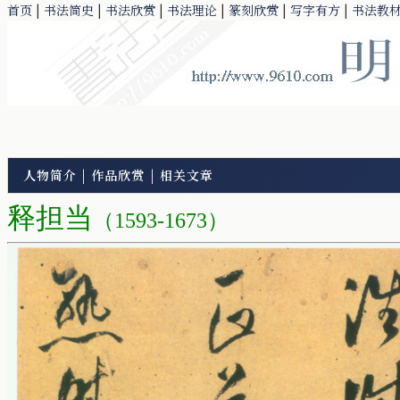
首页
|
书法简史
|
书法欣赏
|
书法理论
|
篆刻欣赏
|
写字有方
|
书法教
人物简介
|
作品欣赏
|
相关文章
释担当
（1593-1673）