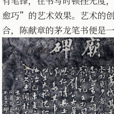
有笔锋，在书写时顿挫无度
愈巧”的艺术效果。艺术的
合，陈献章的茅龙笔书便是