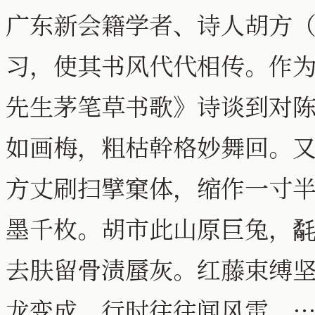
广东新会籍学者、诗人胡方（1
习，使其书风代代相传。作
先生茅笔草书歌》诗谈到对
如画梅，粗枯幹格妙舞回。
方丈刷扫擘窠体，缩作一寸
墨千枚。胡市此山原巨兔，
去肤留骨渍蜃灰。红藤束缚
龙变成，行时往往闻风雷。