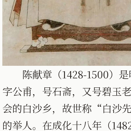
陈献章（1428-1500）
字公甫，号石斋，又号碧玉
会的白沙乡，故世称“白沙先
的举人。在成化十八年（14