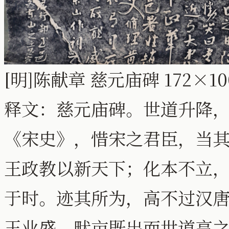
[明]陈献章 慈元庙碑 172×
释文：慈元庙碑。世道升降
《宋史》，惜宋之君臣，当
王政教以新天下；化本不立
于时。迹其所为，高不过汉
王业盛，畎亩既出而世道亨