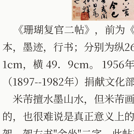
《珊瑚复官二帖》，前为《
本，墨迹，行书；分别为纵26．
1cm，横 49．9cm。 1
（1897--1982年）捐献
米芾擅水墨山水，但米芾画
的，也很难说是真正意义上的"
架，架左书"金坐"二字。此