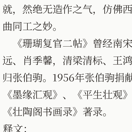
就，然绝无造作之气，仿佛
曲同工之妙。
《珊瑚复官二帖》曾经南宋
远、肖季馨，清梁清标、王
归张伯驹。1956年张伯驹
《墨缘汇观》、《平生壮观
《壮陶阁书画录》著录。
释文：