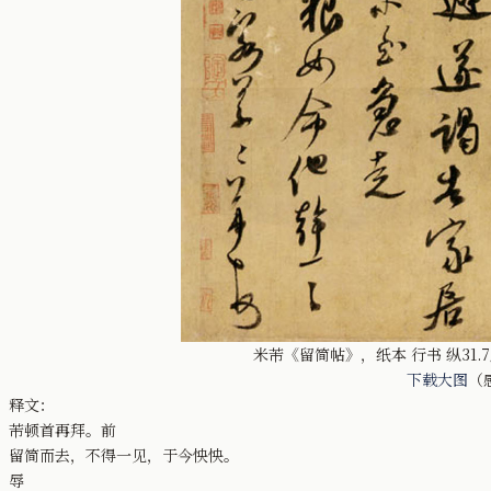
米芾《留简帖》，纸本 行书 纵31.
下载大图
（
释文：
芾顿首再拜。前
留简而去，不得一见，于今怏怏。
辱