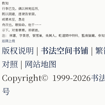
教知
行李已及。偶以林宪巡历，
既以回避，遂谒告家居。
或渠未至，急走
舟次也。粮如命。他干一一
示下。对客草草。芾顿首。
注： 林憲，字景思，號雪巢，吳興人。乾道間中特科，監南嶽廟。參知
返回上级
版权说明
|
书法空间书铺
|
繁
对照
|
网站地图
Copyright© 1999-2026
书
号